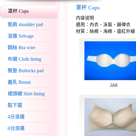
罩杯 Cups
罩杯 Cups
内容说明
墊肩 shoulder pad
適用：內衣、泳裝、韻律衣
材質：絲棉、海棉、遠紅外線
滾邊 Selvage
鋼絲 Bra wire
布襯 Cloth lining
臀墊 Buttocks pad
義乳 Breast
JA8
裙頭襯 Skirt lining
黏下擺
4分滾邊
6分滾邊