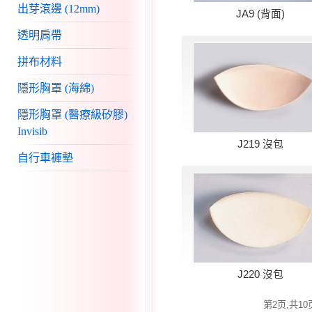
出芽滾邊 (12mm)
JA9 (背面)
透明肩帶
拼布材料
隱形胸罩 (海綿)
隱形胸罩 (醫療級矽膠)
Invisib
J219 沒包
自行車褲墊
J220 沒包
第2页,共10