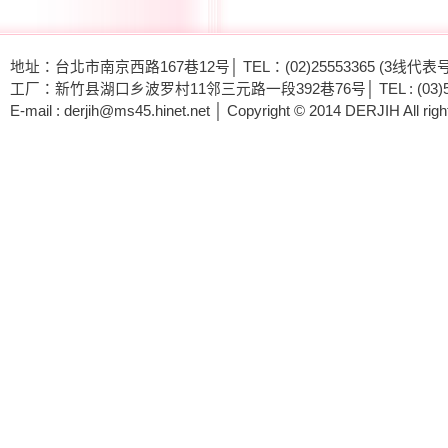
地址：台北市南京西路167巷12号│ TEL：(02)25553365 (3线代表号) │
工厂：新竹县湖口乡波罗村11邻三元路一段392巷76号│ TEL : (03)5692593 -
E-mail : derjih@ms45.hinet.net │ Copyright © 2014 DERJIH All righ