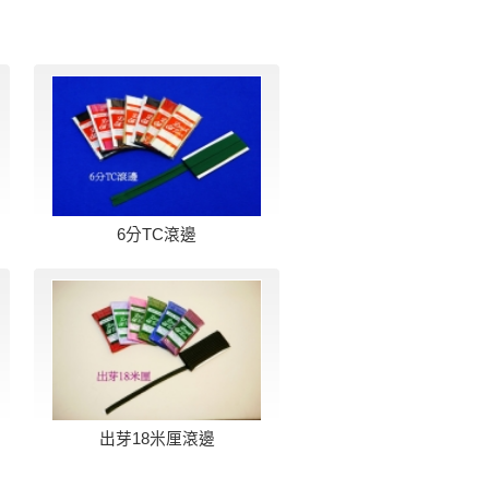
6分TC滾邊
出芽18米厘滾邊