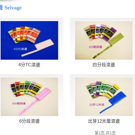
 Selvage
4分TC滾邊
四分段滾邊
6分段滾邊
出芽12米厘滾邊
第1页,共1页