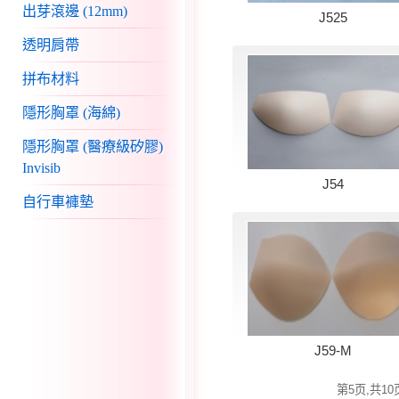
出芽滾邊 (12mm)
J525
透明肩帶
拼布材料
隱形胸罩 (海綿)
隱形胸罩 (醫療級矽膠)
Invisib
J54
自行車褲墊
J59-M
第5页,共10