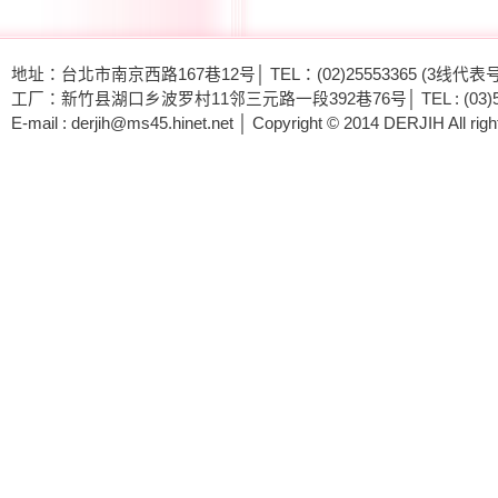
地址：台北市南京西路167巷12号│ TEL：(02)25553365 (3线代表号) │
工厂：新竹县湖口乡波罗村11邻三元路一段392巷76号│ TEL : (03)5692593 -
E-mail : derjih@ms45.hinet.net │ Copyright © 2014 DERJIH All righ