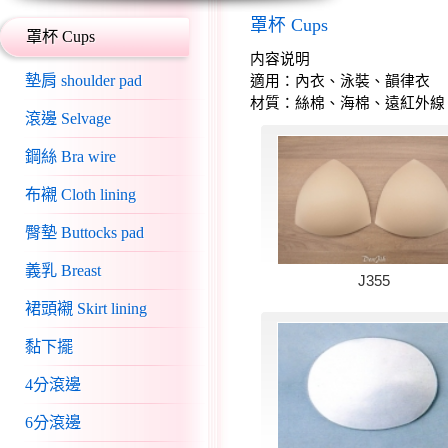
罩杯 Cups
罩杯 Cups
内容说明
墊肩 shoulder pad
適用：內衣、泳裝、韻律衣
材質：絲棉、海棉、遠紅外線
滾邊 Selvage
鋼絲 Bra wire
布襯 Cloth lining
臀墊 Buttocks pad
義乳 Breast
J355
裙頭襯 Skirt lining
黏下擺
4分滾邊
6分滾邊